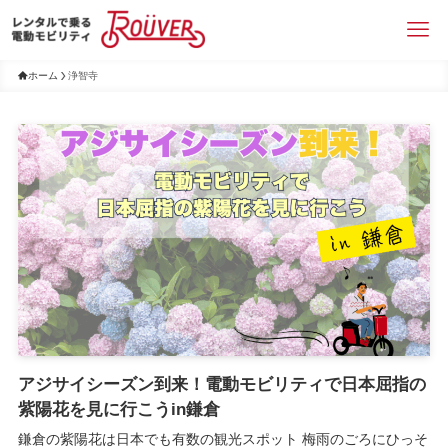
ホーム
浄智寺
アジサイシーズン到来！電動モビリティで日本屈指の
紫陽花を見に行こうin鎌倉
鎌倉の紫陽花は日本でも有数の観光スポット 梅雨のごろにひっそ